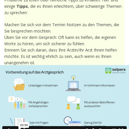
einige
Tipps
, die es Ihnen erleichtern, über schwierige Themen
zu sprechen:
Machen Sie sich vor dem Termin Notizen zu den Themen, die
Sie besprechen möchten.
Üben Sie vor dem Gespräch: Oft kann es helfen, die eigenen
Worte zu hören, um sich sicherer zu fühlen.
Erinnern Sie sich daran, dass Ihre Ärztin/Ihr Arzt Ihnen helfen
möchte. Es ist wichtig ehrlich zu sein, auch wenn es Ihnen
unangenehm ist.
Je genauer Sie Ihre Wünsche, Bedenken oder Ängste
beschreiben, desto besser versteht Ihre Ärztin/Ihr Arzt Ihre
Situation und kann Ihnen besser helfen. Verwenden Sie klare und
präzise Sprache und vermeiden Sie medizinische Fachbegriffe,
die Sie nicht verstehen.
Bitten Sie um eine Umgebung, in der Sie sich wohl fühlen.
Vielleicht finden Sie es schwierig in der Sprechstunde über
schwierige Themen zu sprechen. Sie können einen separaten
Termin nur für das Gespräch vereinbaren.