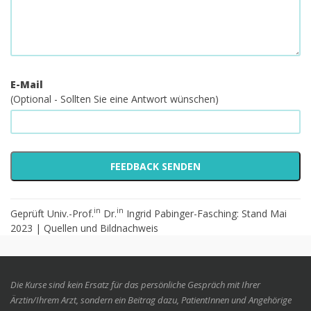
E-Mail
(Optional - Sollten Sie eine Antwort wünschen)
in
in
Geprüft Univ.-Prof.
Dr.
Ingrid Pabinger-Fasching: Stand Mai
2023 |
Quellen und Bildnachweis
Die Kurse sind kein Ersatz für das persönliche Gespräch mit Ihrer
Ärztin/Ihrem Arzt, sondern ein Beitrag dazu, PatientInnen und Angehörige