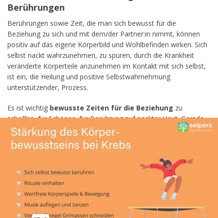
Berührungen
Berührungen sowie Zeit, die man sich bewusst für die
Beziehung zu sich und mit dem/der Partner:in nimmt, können
positiv auf das eigene Körperbild und Wohlbefinden wirken. Sich
selbst nackt wahrzunehmen, zu spüren, durch die Krankheit
veränderte Körperteile anzunehmen im Kontakt mit sich selbst,
ist ein, die Heilung und positive Selbstwahrnehmung
unterstützender, Prozess.
Es ist wichtig
bewusste Zeiten für die Beziehung
zu
schaffen, für Schönes, für Berührung auf nackter Haut. Gerade
in Zeiten der Veränderung und der Behandlung „ergibt“ sich das
nicht „einfach so“. Je weniger Berührung innerhalb einer
Beziehung stattfindet oder mit sich selbst, desto mehr
entfremdet man sich.
Erfahrungen einer Betroffenen
„Viele meiner Ängste erwiesen sich im Nachhinein als
unbegründet, die ‚2. Haare‘, also die nachwachsenden Haare