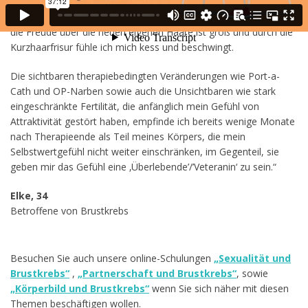
nach dem therapiebedingten Haarausfall, sind zwar etwas
welliger als die ‚1. Haare‘ und naturgemäß zunächst kurz, aber
die Freude über die neuen eigenen Haare ist groß und durch die
Kurzhaarfrisur fühle ich mich kess und beschwingt.
Die sichtbaren therapiebedingten Veränderungen wie Port-a-
Cath und OP-Narben sowie auch die Unsichtbaren wie stark
eingeschränkte Fertilität, die anfänglich mein Gefühl von
Attraktivität gestört haben, empfinde ich bereits wenige Monate
nach Therapieende als Teil meines Körpers, die mein
Selbstwertgefühl nicht weiter einschränken, im Gegenteil, sie
geben mir das Gefühl eine ‚Überlebende’/’Veteranin‘ zu sein.“
Elke, 34
Betroffene von Brustkrebs
Besuchen Sie auch unsere online-Schulungen
„Sexualität und
Brustkrebs“
,
„Partnerschaft und Brustkrebs“
, sowie
„Körperbild und Brustkrebs“
wenn Sie sich näher mit diesen
Themen beschäftigen wollen.