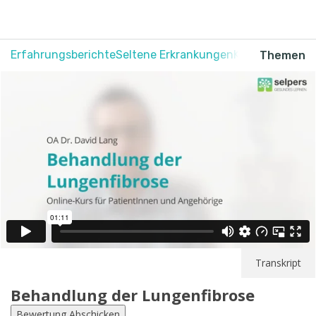
Erfahrungsberichte
Seltene Erkrankungen
Krebs
Schmerz
Themen
Transkript
Behandlung der Lungenfibrose
Bewertung Abschicken