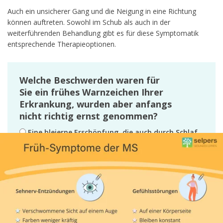
Auch ein unsicherer Gang und die Neigung in eine Richtung
können auftreten. Sowohl im Schub als auch in der
weiterführenden Behandlung gibt es für diese Symptomatik
entsprechende Therapieoptionen.
Welche Beschwerden waren für
Sie ein frühes Warnzeichen Ihrer
Erkrankung, wurden aber anfangs
nicht richtig ernst genommen?
Eine bleierne Erschöpfung, die auch durch Schlaf
nicht besser wurde.
Ein seltsames Kribbeln oder Taubheitsgefühle in
Armen oder Beinen.
„Watte im Kopf“ (Probleme mit dem Gedächtnis
oder der Konzentration)
Schmerzen, die immer wieder kamen oder nicht
mehr verschwanden.
Magen-Darm-Beschwerden, für die es keine