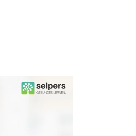
flussen kann. Die häufigste Form
lange Erkrankung wird auch als
D-resistente Rachitis“.
e Ihnen unter anderem die