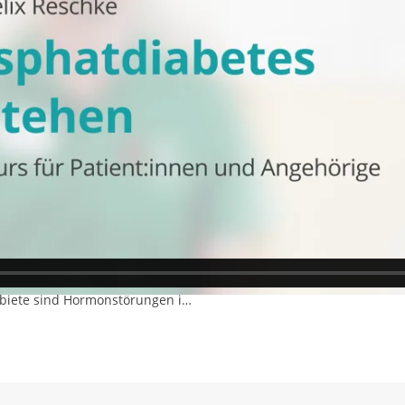
tes?
ankung und welche Symptome können auftreten?
n ich mich bei Phosphatdiabetes wenden?
edizinische Leitung
und -diabetologie
 mit dem Fachgebiet
ogie und als Oberarzt im
f der Bult“ in Hannover
gebiete sind Hormonstörungen im
beschäftigt er sich mit
hsels.