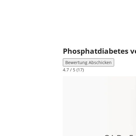
Phosphatdiabetes v
Bewertung Abschicken
4.7
/ 5 (
17
)
Bisher keine Bewertungen! Sei der E
Phosphatdiabetes ist eine seltene 
des Phosphatdiabetes ist die X-ch
Hypophosphatämische Rachitis beze
Die folgende Schulung richtet sich
folgenden Aspekte der Erkrankung 