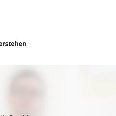
erstehen
rste, der diesen Beitrag bewertet.
Stoffwechselerkrankung, die das Leben von Betroffenen stark beein
romosomale Hypophosphatämie (XLH). Diese angeborene und lebens
ichnet. Früher war diese auch bekannt unter dem Namen „Vitamin-
 sowohl an Patient:innen als auch an deren Angehörige und möcht
näherbringen: