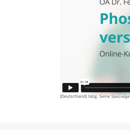
Welche Ursache hat Phosphatdiabe
In welchem Alter beginnt die Erkr
An welche Ärztin/welchen Arzt kan
Kostenlos und ohne Anmeldung
Kursdauer: 37 Min.
M
OA Dr.
Felix Reschke
Facharzt für Kinderendokrinologie 
OA Dr. Felix Reschke ist Kinderarzt
Kinderendokrinologie und -diabetol
Kinder- und Jugendkrankenhaus „Au
(Deutschland) tätig. Seine Spezial
Kindes- und Jugendalter, außerdem 
Erkrankungen des Knochenstoffwec