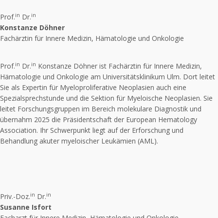
in
in
Prof.
Dr.
Konstanze Döhner
Fachärztin für Innere Medizin, Hämatologie und Onkologie
in
in
Prof.
Dr.
Konstanze Döhner ist Fachärztin für Innere Medizin,
Hämatologie und Onkologie am Universitätsklinikum Ulm. Dort leitet
Sie als Expertin für Myeloproliferative Neoplasien auch eine
Spezialsprechstunde und die Sektion für Myeloische Neoplasien. Sie
leitet Forschungsgruppen im Bereich molekulare Diagnostik und
übernahm 2025 die Präsidentschaft der European Hematology
Association. Ihr Schwerpunkt liegt auf der Erforschung und
Behandlung akuter myeloischer Leukämien (AML).
in
in
Priv.-Doz.
Dr.
Susanne Isfort
Facharzt für Innere Medizin, Hämatologie und Onkologie