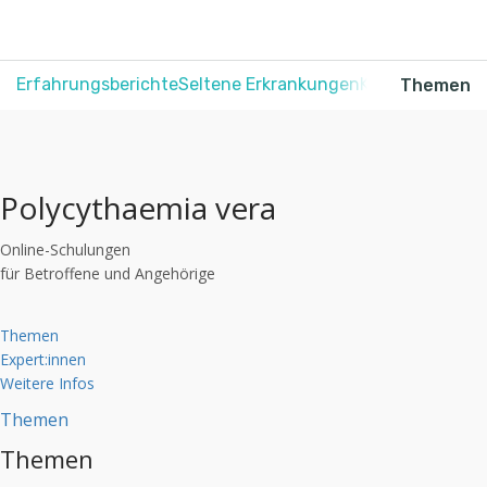
Erfahrungsberichte
Seltene Erkrankungen
Krebs
Schmerz
Themen
Polycythaemia vera
Online-Schulungen
für Betroffene und Angehörige
Themen
Expert:innen
Weitere Infos
Themen
Themen