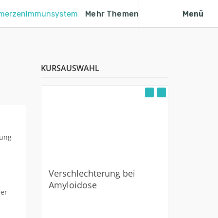
merzen
Immunsystem
Mehr Themen
Menü
KURSAUSWAHL
Myastheni
behandel
Verschlechterung bei
Amyloidose
ner