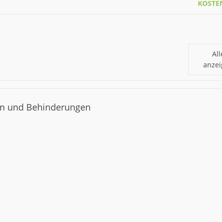
KOSTE
All
anze
gen und Behinderungen