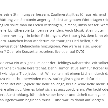
ps seine Stimmung verbessern. Zuallererst gilt es für ausreichend
hüttung von Serotonin angeregt. Selbst an grauen Wintertagen rei
äglich sollte man im Freien verbringen, je mehr, umso besser. We
ezielle Lichttherapie-Lampen verwenden. Auch Musik ist ein guter
ühren vermag – in beide Richtungen. Wer traurig ist, dem kann ei
ubern. Manchen kann wiederum ein trauriges Lied helfen, sich
 bewusst der Melancholie hinzugeben. Wie wäre es also, wieder
hen? Oder ein Konzert anzusehen, live oder auf DVD?
ie etwa ein witziger Film oder der Lieblings-Kabarettist. Wir sollte
Krankheit Freude bereitet hat. Denn Humor ist Balsam für Körper 
hl wichtigste Tipp jedoch ist: Wir sollten mit einem Lächeln durch d
u vielleicht überwinden muss. Auf Englisch gibt es dafür die
l bedeutet wie: „Spiele die Rolle so lange, bis sie keine Rolle mehr is
wäre alles gut. Aber es lohnt sich, es auszuprobieren. Wer lacht od
ere Ausstrahlung, fühlt sich selber besser und lächelt dann ganz
e man irgendwann beginnen muss … und warum damit auf Morgen