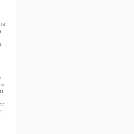
cht
m
n
n
und
as
t.“
er