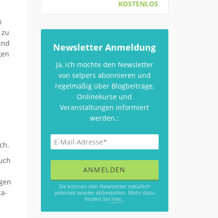
KOSTENLOS
n
 zu
und
Newsletter Anmeldung
gen
Ja, ich möchte den Newsletter
von selpers abonnieren und
regelmäßig über Blogbeiträge,
Onlinekurse und
Veranstaltungen informiert
werden.:
ch.
auch
igen
Sie können den Newsletter natürlich
ta-
jederzeit wieder abbestellen. Mehr dazu
finden Sie
hier
.,