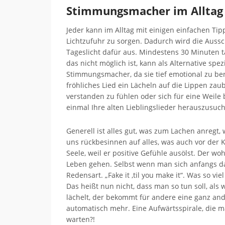
Stimmungsmacher im Alltag
Jeder kann im Alltag mit einigen einfachen Tip
Lichtzufuhr zu sorgen. Dadurch wird die Aussc
Tageslicht dafür aus. Mindestens 30 Minuten t
das nicht möglich ist, kann als Alternative sp
Stimmungsmacher, da sie tief emotional zu ber
fröhliches Lied ein Lächeln auf die Lippen za
verstanden zu fühlen oder sich für eine Weile
einmal Ihre alten Lieblingslieder herauszusuc
Generell ist alles gut, was zum Lachen anregt, w
uns rückbesinnen auf alles, was auch vor der 
Seele, weil er positive Gefühle ausölst. Der wo
Leben gehen. Selbst wenn man sich anfangs daz
Redensart. „Fake it ‚til you make it“. Was so vie
Das heißt nun nicht, dass man so tun soll, als 
lächelt, der bekommt für andere eine ganz and
automatisch mehr. Eine Aufwärtsspirale, di
warten?!