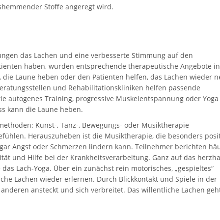
hemmender Stoffe angeregt wird.
kungen das Lachen und eine verbesserte Stimmung auf den
atienten haben, wurden entsprechende therapeutische Angebote in
, die Laune heben oder den Patienten helfen, das Lachen wieder n
eratungsstellen und Rehabilitationskliniken helfen passende
ie autogenes Training, progressive Muskelentspannung oder Yoga
ss kann die Laune heben.
methoden: Kunst-, Tanz-, Bewegungs- oder Musiktherapie
ühlen. Herauszuheben ist die Musiktherapie, die besonders posit
gar Angst oder Schmerzen lindern kann. Teilnehmer berichten häu
tät und Hilfe bei der Krankheitsverarbeitung. Ganz auf das herzha
das Lach-Yoga. Über ein zunächst rein motorisches, „gespieltes“
iche Lachen wieder erlernen. Durch Blickkontakt und Spiele in der
 anderen ansteckt und sich verbreitet. Das willentliche Lachen geh