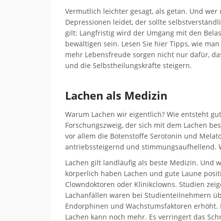
Vermutlich leichter gesagt, als getan. Und w
Depressionen leidet, der sollte selbstverständ
gilt: Langfristig wird der Umgang mit den Bel
bewältigen sein. Lesen Sie hier Tipps, wie m
mehr Lebensfreude sorgen nicht nur dafür, d
und die Selbstheilungskräfte steigern.
Lachen als Medizin
Warum Lachen wir eigentlich? Wie entsteht gut
Forschungszweig, der sich mit dem Lachen besc
vor allem die Botenstoffe Serotonin und Mela
antriebssteigernd und stimmungsaufhellend. Wi
Lachen gilt landläufig als beste Medizin. Und 
körperlich haben Lachen und gute Laune positi
Clowndoktoren oder Klinikclowns. Studien zei
Lachanfällen waren bei Studienteilnehmern üb
Endorphinen und Wachstumsfaktoren erhöht. D
Lachen kann noch mehr. Es verringert das Sch