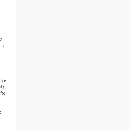
s
eu
ive
fig
fte
t