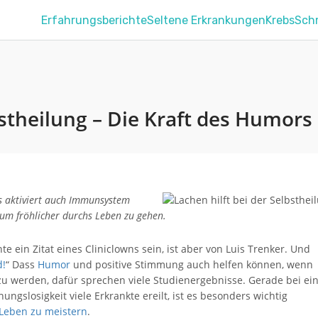
Erfahrungsberichte
Seltene Erkrankungen
Krebs
Sch
bstheilung – Die Kraft des Humors
es aktiviert auch Immunsystem
, um fröhlicher durchs Leben zu gehen.
e ein Zitat eines Cliniclowns sein, ist aber von Luis Trenker. Und
d!
“ Dass
Humor
und positive Stimmung auch helfen können, wenn
zu werden, dafür sprechen viele Studienergebnisse. Gerade bei ei
ngslosigkeit viele Erkrankte ereilt, ist es besonders wichtig
 Leben zu meistern
.