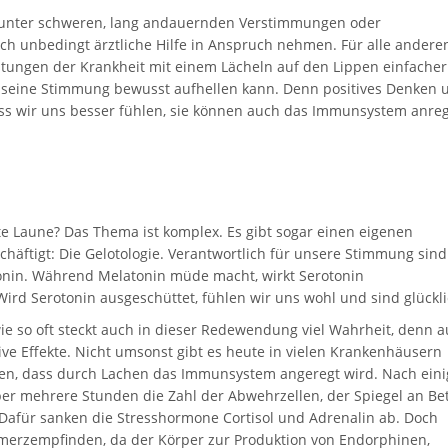
er unter schweren, lang andauernden Verstimmungen oder
lich unbedingt ärztliche Hilfe in Anspruch nehmen. Für alle andere
astungen der Krankheit mit einem Lächeln auf den Lippen einfacher
an seine Stimmung bewusst aufhellen kann. Denn positives Denken 
ass wir uns besser fühlen, sie können auch das Immunsystem anre
e Laune? Das Thema ist komplex. Es gibt sogar einen eigenen
häftigt: Die Gelotologie. Verantwortlich für unsere Stimmung sind
tonin. Während Melatonin müde macht, wirkt Serotonin
rd Serotonin ausgeschüttet, fühlen wir uns wohl und sind glückli
wie so oft steckt auch in dieser Redewendung viel Wahrheit, denn 
ve Effekte. Nicht umsonst gibt es heute in vielen Krankenhäusern
gen, dass durch Lachen das Immunsystem angeregt wird. Nach ein
er mehrere Stunden die Zahl der Abwehrzellen, der Spiegel an Be
afür sanken die Stresshormone Cortisol und Adrenalin ab. Doch
merzempfinden, da der Körper zur Produktion von Endorphinen,