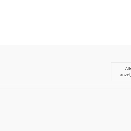
All
anze