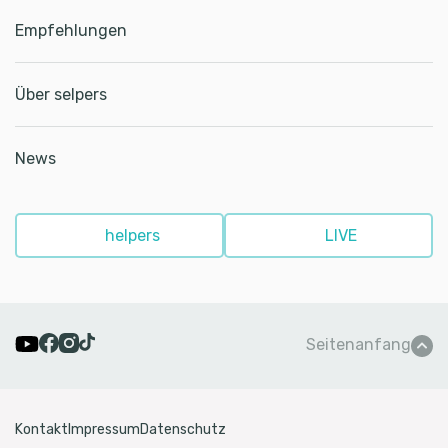
Empfehlungen
Partner:innen
Auszeichnungen
Über selpers
Qualität
Was ist selpers
News
Blog
Presse
Podcast
helpers
LIVE
Karriere
Termine
Newsletter
Seitenanfang
Kontakt
Impressum
Datenschutz