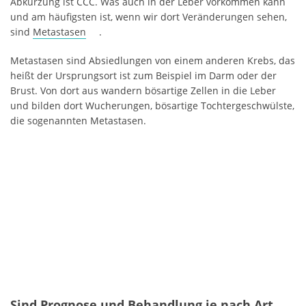
Abkürzung ist CCC. Was auch in der Leber vorkommen kann
und am häufigsten ist, wenn wir dort Veränderungen sehen,
sind
Metastasen
.
Metastasen sind Absiedlungen von einem anderen Krebs, das
heißt der Ursprungsort ist zum Beispiel im Darm oder der
Brust. Von dort aus wandern bösartige Zellen in die Leber
und bilden dort Wucherungen, bösartige Tochtergeschwülste,
die sogenannten Metastasen.
Sind Prognose und Behandlung je nach Art