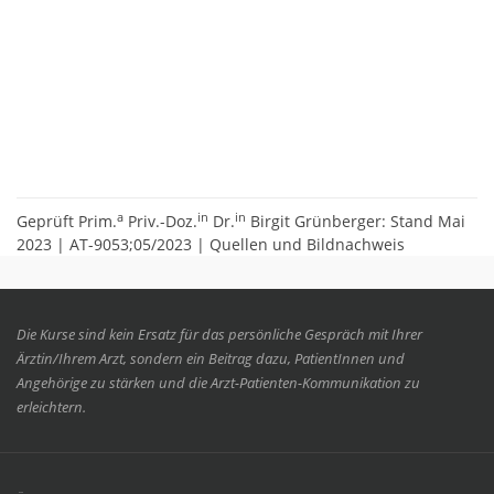
a
in
in
Geprüft Prim.
Priv.-Doz.
Dr.
Birgit Grünberger: Stand Mai
2023 | AT-9053;05/2023 |
Quellen und Bildnachweis
Die Kurse sind kein Ersatz für das persönliche Gespräch mit Ihrer
Ärztin/Ihrem Arzt, sondern ein Beitrag dazu, PatientInnen und
Angehörige zu stärken und die Arzt-Patienten-Kommunikation zu
erleichtern.