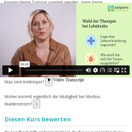
können kleine Tumore operiert werden, wenn keine
Leberzirrhose vorliegt. Damit ist eine Heilung möglich. Bei einer
fortgeschrittenen Leberzirrhose ist keine Operation möglich, da
die Leberfunktion dafür nicht ausreichend gut ist. Wenn der
Leberkrebs in solchen fortgeschrittenen Stadien nicht mehr
geheilt werden kann, steht Ihnen dennoch ein Behandlungsteam
zur Seite. Die vorhandenen Therapien haben zum Ziel, Ihre
Eigenständigkeit und Ihre Lebensqualität möglichst lange zu
erhalten. Genauere Informationen zu den verschiedenen
Therapiemöglichkeiten erhalten Sie in der Schulung
„
Behandlung von Leberkrebs
“.
Was sind Antikörper?
Woher kommt eigentlich die Müdigkeit bei Morbus
Waldenström?
Diesen Kurs bewerten