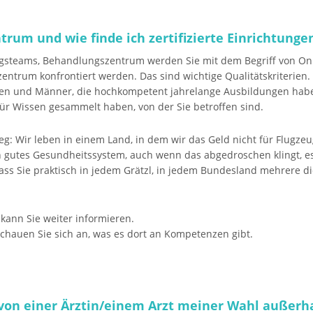
trum und wie finde ich zertifizierte Einrichtunge
ngsteams, Behandlungszentrum werden Sie mit dem Begriff von O
entrum konfrontiert werden. Das sind wichtige Qualitätskriterien. 
uen und Männer, die hochkompetent jahrelange Ausbildungen hab
ür Wissen gesammelt haben, von der Sie betroffen sind.
leg: Wir leben in einem Land, in dem wir das Geld nicht für Flugz
n gutes Gesundheitssystem, auch wenn das abgedroschen klingt, es 
ass Sie praktisch in jedem Grätzl, in jedem Bundesland mehrere di
, kann Sie weiter informieren.
chauen Sie sich an, was es dort an Kompetenzen gibt.
 von einer Ärztin/einem Arzt meiner Wahl außer