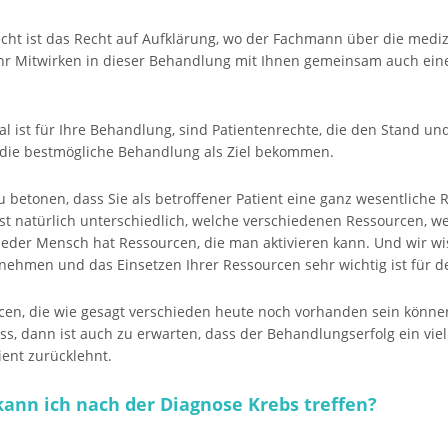
echt ist das Recht auf Aufklärung, wo der Fachmann über die medi
hr Mitwirken in dieser Behandlung mit Ihnen gemeinsam auch ein
ral ist für Ihre Behandlung, sind Patientenrechte, die den Stand u
ie die bestmögliche Behandlung als Ziel bekommen.
u betonen, dass Sie als betroffener Patient eine ganz wesentliche 
st natürlich unterschiedlich, welche verschiedenen Ressourcen, w
jeder Mensch hat Ressourcen, die man aktivieren kann. Und wir wis
nehmen und das Einsetzen Ihrer Ressourcen sehr wichtig ist für 
cen, die wie gesagt verschieden heute noch vorhanden sein können
, dann ist auch zu erwarten, dass der Behandlungserfolg ein vie
ient zurücklehnt.
ann ich nach der Diagnose Krebs treffen?