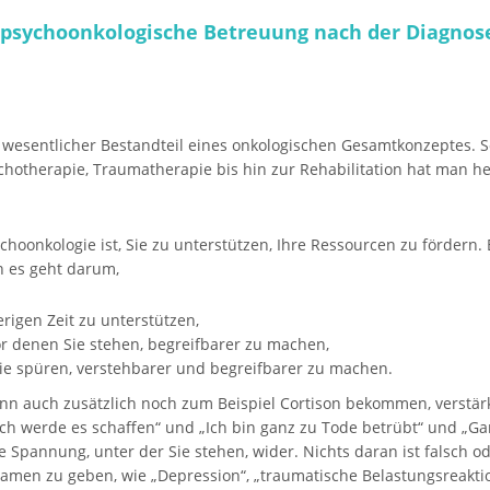
 psychoonkologische Betreuung nach der Diagnos
n wesentlicher Bestandteil eines onkologischen Gesamtkonzeptes. S
sychotherapie, Traumatherapie bis hin zur Rehabilitation hat man 
hoonkologie ist, Sie zu unterstützen, Ihre Ressourcen zu fördern. 
n es geht darum,
erigen Zeit zu unterstützen,
r denen Sie stehen, begreifbarer zu machen,
 Sie spüren, verstehbarer und begreifbarer zu machen.
ann auch zusätzlich noch zum Beispiel Cortison bekommen, verstä
ch werde es schaffen“ und „Ich bin ganz zu Tode betrübt“ und „Gar
Spannung, unter der Sie stehen, wider. Nichts daran ist falsch od
men zu geben, wie „Depression“, „traumatische Belastungsreaktio