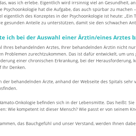
das, was ich erlebe. Eigentlich wird irrsinnig viel an Gesundheit, an
ie Psychoonkologie hat die Aufgabe, das auch spürbar zu machen – 
l eigentlich des Konzeptes in der Psychoonkologie ist heute: „Ein T
ie gesunden Anteile zu unterstützen, damit sie den schwachen Ant
te ich bei der Auswahl einer Ärztin/eines Arztes b
hl Ihres behandelnden Arztes, Ihrer behandelnden Ärztin nicht nur 
uten Problemen zurechtzukommen. Das ist dafür entwickelt, um uns
orderung einer chronischen Erkrankung, bei der Herausforderung, 
f Ihr Denken.
 der behandelnden Ärzte, anhand der Webseite des Spitals sehr 
sfinden.
Hämato-Onkologie befinden sich in der Lebensmitte. Das heißt: S
en: Wie kompetent ist dieser Mensch? Wie passt er von seinem K
ammen, das Bauchgefühl und unser Verstand, werden Ihnen dabei 