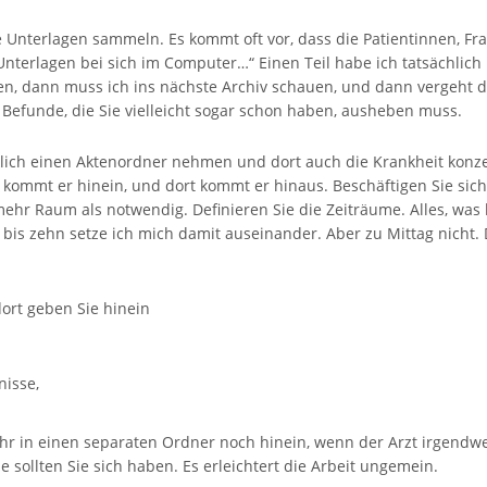
Ihre Unterlagen sammeln. Es kommt oft vor, dass die Patientinnen, 
 Unterlagen bei sich im Computer…“ Einen Teil habe ich tatsächli
en, dann muss ich ins nächste Archiv schauen, und dann vergeht d
h Befunde, die Sie vielleicht sogar schon haben, ausheben muss.
irklich einen Aktenordner nehmen und dort auch die Krankheit konz
t kommt er hinein, und dort kommt er hinaus. Beschäftigen Sie sic
ehr Raum als notwendig. Definieren Sie die Zeiträume. Alles, was be
 bis zehn setze ich mich damit auseinander. Aber zu Mittag nicht. 
ort geben Sie hinein
isse,
hr in einen separaten Ordner noch hinein, wenn der Arzt irgendwe
e sollten Sie sich haben. Es erleichtert die Arbeit ungemein.