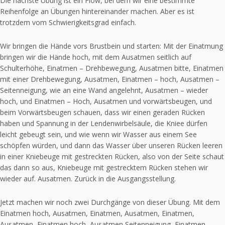
Die nächste Übung ist ein Flow, bei dem wir eine bestimmte
Reihenfolge an Übungen hintereinander machen. Aber es ist
trotzdem vom Schwierigkeitsgrad einfach.
Wir bringen die Hände vors Brustbein und starten: Mit der Einatmung
bringen wir die Hände hoch, mit dem Ausatmen seitlich auf
Schulterhöhe, Einatmen – Drehbewegung, Ausatmen bitte, Einatmen
mit einer Drehbewegung, Ausatmen, Einatmen – hoch, Ausatmen –
Seitenneigung, wie an eine Wand angelehnt, Ausatmen – wieder
hoch, und Einatmen – Hoch, Ausatmen und vorwärtsbeugen, und
beim Vorwärtsbeugen schauen, dass wir einen geraden Rücken
haben und Spannung in der Lendenwirbelsäule, die Kniee dürfen
leicht gebeugt sein, und wie wenn wir Wasser aus einem See
schöpfen würden, und dann das Wasser über unseren Rücken leeren
in einer Kniebeuge mit gestreckten Rücken, also von der Seite schaut
das dann so aus, Kniebeuge mit gestrecktem Rücken stehen wir
wieder auf. Ausatmen. Zurück in die Ausgangsstellung.
Jetzt machen wir noch zwei Durchgänge von dieser Übung. Mit dem
Einatmen hoch, Ausatmen, Einatmen, Ausatmen, Einatmen,
Ausatmen, Einatmen hoch, Ausatmen Seitenneigung, Einatmen