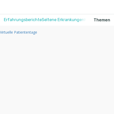
Erfahrungsberichte
Seltene Erkrankungen
Krebs
Schmerz
Themen
Virtuelle Patiententage