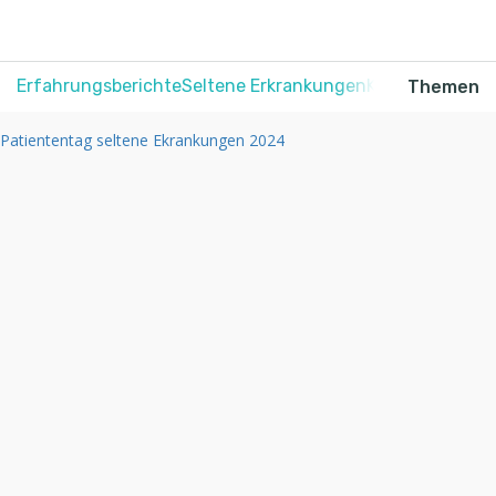
Erfahrungsberichte
Seltene Erkrankungen
Krebs
Schmerz
Themen
Patiententag seltene Ekrankungen 2024