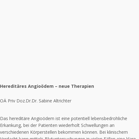
Hereditäres Angioödem – neue Therapien
OÄ Priv Doz.Dr.Dr. Sabine Altrichter
Das hereditäre Angioödem ist eine potentiell lebensbedrohliche
Erkankung, bei der Patienten wiederholt Schwellungen an
verschiedenen Körperstellen bekommen können. Bei klinischem
Verdacht kann mittels Blutuntersuchungen in vielen Fällen eine klare