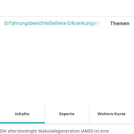
Erfahrungsberichte
Seltene Erkrankungen
Krebs
Schmerz
Themen
Altersbedingte
Makuladegeneration
verstehen
Inhalte
Experte
Weitere Kurse
Die altersbedingte Makuladegeneration (AMD) ist eine