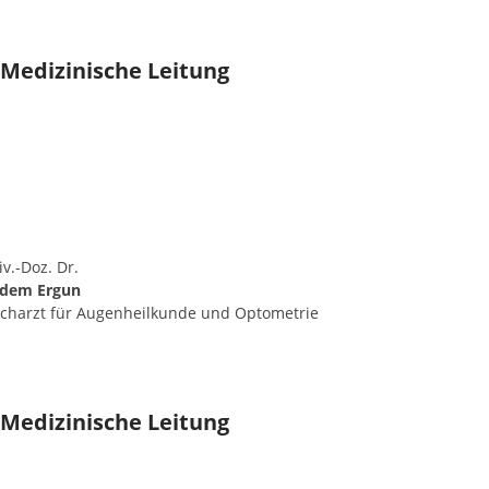
Medizinische Leitung
iv.-Doz. Dr.
rdem Ergun
charzt für Augenheilkunde und Optometrie
Medizinische Leitung