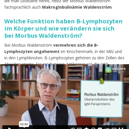
die man Globuline nennt, heißt der Morbus Waldenström
fachsprachlich auch
Makroglobulinämie Waldenström
.
Welche Funktion haben B-Lymphozyten
im Körper und wie verändern sie sich
bei Morbus Waldenström?
Bei Morbus Waldenström
vermehren sich die B-
Lymphozyten ungehemmt
im Knochenmark, in der Milz und
in den Lymphknoten. B-Lymphozyten gehören zu den Zellen des
Abwehrsystems. Sie produzieren Antikörper wie die IgM-
Antikörper. Bei Morbus Waldenström werden durch die
ungehemmte Vermehrung der B-Lymphozyten IgM-Antikörper in
großer Menge hergestellt. Da die Antikörper im Blut
nachweisbar sind, wird der IgM-Spiegel als Teil der
Diagnosefindung bestimmt.
Diesen Kurs bewerten
Ihr Feedback hilft anderen Nutzern die für sie passenden Kurse
zu finden.