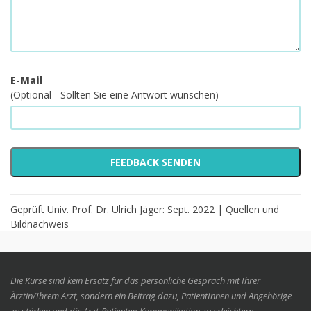
E-Mail
(Optional - Sollten Sie eine Antwort wünschen)
Geprüft Univ. Prof. Dr. Ulrich Jäger: Sept. 2022 |
Quellen und
Bildnachweis
Die Kurse sind kein Ersatz für das persönliche Gespräch mit Ihrer
Ärztin/Ihrem Arzt, sondern ein Beitrag dazu, PatientInnen und Angehörige
zu stärken und die Arzt-Patienten-Kommunikation zu erleichtern.