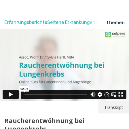
Erfahrungsberichte
Seltene Erkrankungen
Krebs
Schmerz
Themen
Transkript
Raucherentwöhnung bei
Lungenkrebs