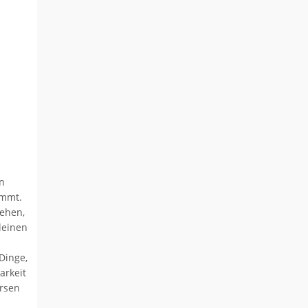
en
immt.
tehen,
kleinen
Dinge,
arkeit
ersen