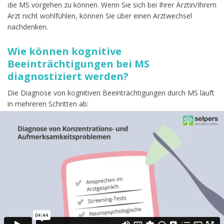
die MS vorgehen zu können. Wenn Sie sich bei Ihrer Ärztin/Ihrem
Arzt nicht wohlfühlen, können Sie über einen Arztwechsel
nachdenken.
Wie können kognitive
Beeinträchtigungen bei MS
diagnostiziert werden?
Die Diagnose von kognitiven Beeinträchtigungen durch MS läuft
in mehreren Schritten ab:
Der erste und wichtigste Schritt ist, dass Sie alle
wahrgenommenen Verschlechterungen so bald wie möglich
Ihrer Ärztin / Ihrem Arzt mitteilen.
Mittels sogenannter Screening-Tests wird abgeschätzt, wie
wahrscheinlich es ist, dass tatsächlich kognitive Störungen in
Folge von MS bei Ihnen vorliegen.
Neuropsychologische Tests geben dann mehr Aufschluss
darüber, welche spezifischen kognitiven Prozesse bei Ihnen
durch die MS beeinträchtigt sind.
Ziel ist es, möglichst genau herauszufinden, in welchen