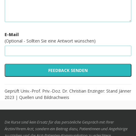
E-Mail
(Optional - Sollten Sie eine Antwort wünschen)
Geprüft Univ.-Prof. Priv.-Doz. Dr. Christian Enzinger: Stand Jänner
2023 |
Quellen und Bildnachweis
Die Kurse sind kein Ersatz für das persönliche Gespräch mit Ihrer
Ärztin/Ihrem Arzt, sondern ein Beitrag dazu, PatientInnen und Angehörige
zu stärken und die Arzt-Patienten-Kommunikation zu erleichtern.