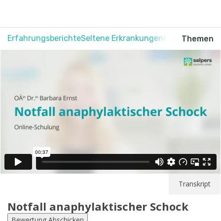
Erfahrungsberichte
Seltene Erkrankungen
Krebs
Schmerz
Themen
Transkript
Notfall anaphylaktischer Schock
Bewertung Abschicken