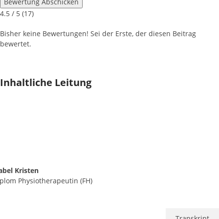
Bewertung Abschicken
4.5
/ 5 (
17
)
Bisher keine Bewertungen! Sei der Erste, der diesen Beitrag
bewertet.
Inhaltliche Leitung
abel Kristen
plom Physiotherapeutin (FH)
Transkript