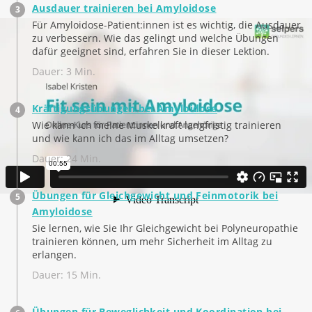
Ausdauer trainieren bei Amyloidose
Für Amyloidose-Patient:innen ist es wichtig, die Ausdauer
zu verbessern. Wie das gelingt und welche Übungen
dafür geeignet sind, erfahren Sie in dieser Lektion.
Dauer: 3 Min.
Kräftigungsübungen bei Amyloidose
Wie kann ich meine Muskelkraft langfristig trainieren
und wie kann ich das im Alltag umsetzen?
Dauer: 24 Min.
Übungen für Gleichgewicht und Feinmotorik bei
Amyloidose
Sie lernen, wie Sie Ihr Gleichgewicht bei Polyneuropathie
trainieren können, um mehr Sicherheit im Alltag zu
erlangen.
Dauer: 15 Min.
Übungen für Beweglichkeit und Koordination bei