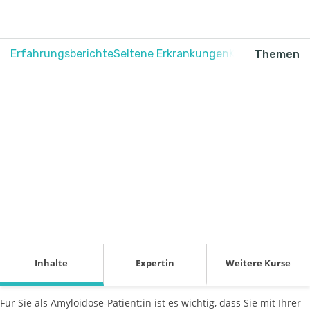
Erfahrungsberichte
Seltene Erkrankungen
Krebs
Schmerz
Themen
Fit sein mit
Amyloidose
Inhalte
Expertin
Weitere Kurse
Für Sie als Amyloidose-Patient:in ist es wichtig, dass Sie mit Ihrer