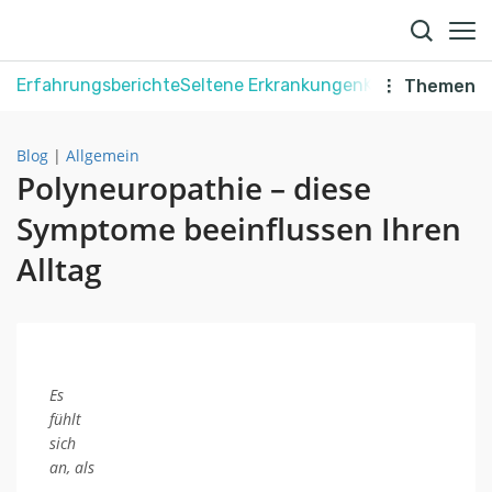
Erfahrungsberichte
Seltene Erkrankungen
Krebs
Schmerz
Themen
Blog
|
Allgemein
Polyneuropathie – diese
Symptome beeinflussen Ihren
Alltag
Es
fühlt
sich
an, als