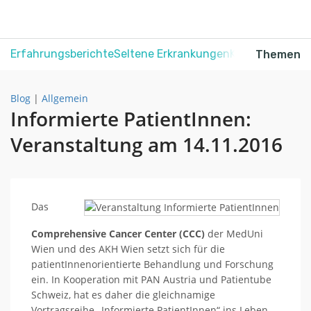
Erfahrungsberichte
Seltene Erkrankungen
Krebs
Schmerz
Themen
Blog
|
Allgemein
Informierte PatientInnen:
Veranstaltung am 14.11.2016
Das
Comprehensive Cancer Center (CCC)
der MedUni
Wien und des AKH Wien setzt sich für die
patientInnenorientierte Behandlung und Forschung
ein. In Kooperation mit PAN Austria und Patientube
Schweiz, hat es daher die gleichnamige
Vortragsreihe „Informierte PatientInnen“ ins Leben