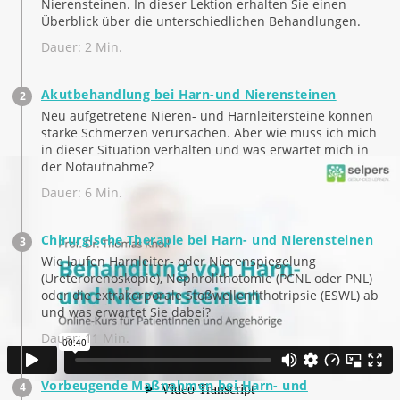
Nierensteinen. In dieser Lektion erhalten Sie einen
Überblick über die unterschiedlichen Behandlungen.
Dauer: 2 Min.
Akutbehandlung bei Harn-und Nierensteinen
Neu aufgetretene Nieren- und Harnleitersteine können
starke Schmerzen verursachen. Aber wie muss ich mich
in dieser Situation verhalten und was erwartet mich in
der Notaufnahme?
Dauer: 6 Min.
Chirurgische Therapie bei Harn- und Nierensteinen
Wie laufen Harnleiter- oder Nierenspiegelung
(Ureterorenoskopie), Nephrolithotomie (PCNL oder PNL)
oder die extrakorporale Stoßwellenlithotripsie (ESWL) ab
und was erwartet Sie dabei?
Dauer: 11 Min.
Vorbeugende Maßnahmen bei Harn- und