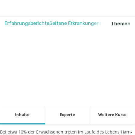
Erfahrungsberichte
Seltene Erkrankungen
Krebs
Schmerz
Themen
Behandlung
von Harn- und
Nierensteinen
Inhalte
Experte
Weitere Kurse
Bei etwa 10% der Erwachsenen treten im Laufe des Lebens Harn-