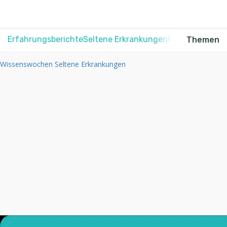
Erfahrungsberichte
Seltene Erkrankungen
Krebs
Schmerz
Themen
Wissenswochen Seltene Erkrankungen