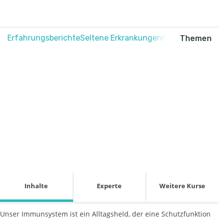
Erfahrungsberichte
Seltene Erkrankungen
Krebs
Schmerz
Themen
Psoriasis und
Immunsystem
Inhalte
Experte
Weitere Kurse
Unser Immunsystem ist ein Alltagsheld, der eine Schutzfunktion