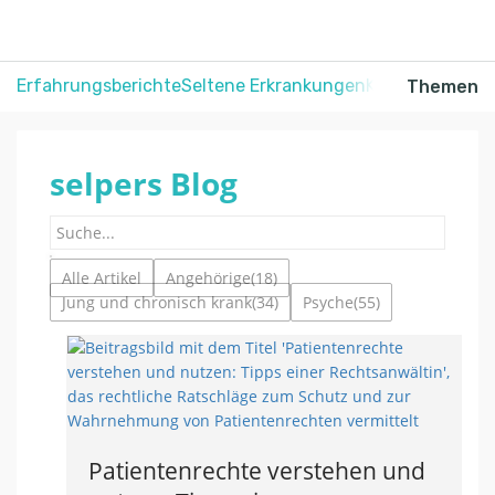
Erfahrungsberichte
Seltene Erkrankungen
Krebs
Schmerz
Themen
selpers Blog
Alle Artikel
Angehörige
(18)
Jung und chronisch krank
(34)
Psyche
(55)
Patientenrechte verstehen und