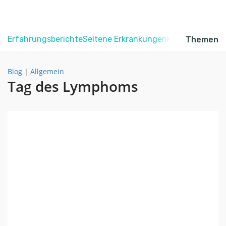
Erfahrungsberichte
Seltene Erkrankungen
Krebs
Schmerz
Themen
Blog
|
Allgemein
Tag des Lymphoms