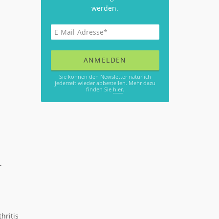
werden.
Sie können den Newsletter natürlich
jederzeit wieder abbestellen. Mehr dazu
finden Sie
hier
.
r
hritis