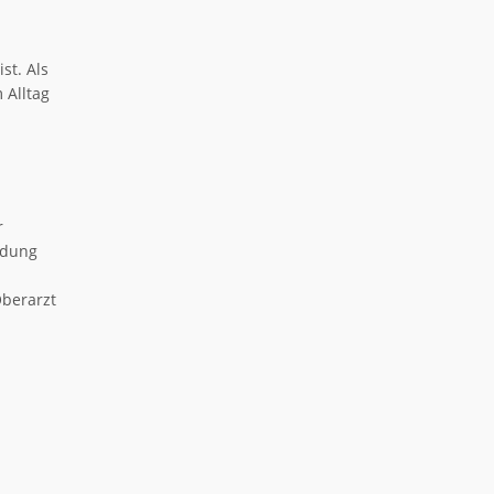
ist. Als
 Alltag
r
ldung
Oberarzt