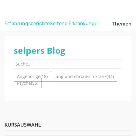
Erfahrungsberichte
Seltene Erkrankungen
Krebs
Schmerz
Themen
selpers Blog
Angehörige
(18)
Jung und chronisch krank
(34)
Psyche
(55)
KURSAUSWAHL