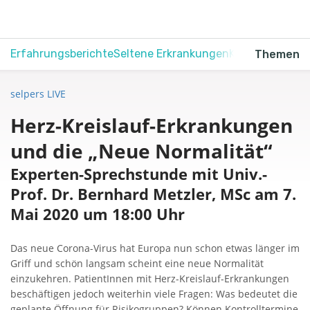
Erfahrungsberichte
Seltene Erkrankungen
Krebs
Schmerz
Themen
selpers LIVE
Herz-Kreislauf-Erkrankungen
und die „Neue Normalität“
Experten-Sprechstunde mit Univ.-
Prof. Dr. Bernhard Metzler, MSc am 7.
Mai 2020 um 18:00 Uhr
Das neue Corona-Virus hat Europa nun schon etwas länger im
Griff und schön langsam scheint eine neue Normalität
einzukehren. PatientInnen mit Herz-Kreislauf-Erkrankungen
beschäftigen jedoch weiterhin viele Fragen: Was bedeutet die
geplante Öffnung für Risikogruppen? Können Kontrolltermine